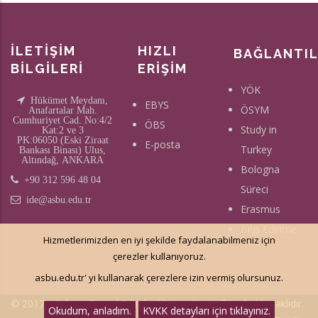
İLETİŞİM
HIZLI
BAĞLANTI
BİLGİLERİ
ERİŞİM
YÖK
Hükümet Meydanı,
EBYS
ÖSYM
Anafartalar Mah.
Cumhuriyet Cad. No:4/2
ÖBS
Study in
Kat:2 ve 3
PK:06050 (Eski Ziraat
E-posta
Turkey
Bankası Binası) Ulus,
Altındağ, ANKARA
Bologna
+90 312 596 48 04
Süreci
ide@asbu.edu.tr
Erasmus
Bilgi Edinme
Hizmetlerimizden en iyi şekilde faydalanabilmeniz için
çerezler kullanıyoruz.
asbu.edu.tr' yi kullanarak çerezlere izin vermiş olursunuz.
© 2017 - Ankara Sosyal Bilimler Üniversitesi - Tüm hakkı saklıdır.
Okudum, anladım.
KVKK detayları için tıklayınız.