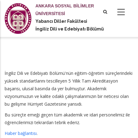
Ana
ANKARA SOSYAL BİLİMLER
içeriğe
ÜNİVERSİTESİ
atla
Yabancı Diller Fakültesi
tional actions
İngiliz Dili ve Edebiyatı Bölümü
İngiliz Dili ve Edebiyatı Bölümü'nün eğitim-öğretim süreçlerindeki
yüksek standartlarını tescilleyen 5 Yıllık Tam Akreditasyon
başarısı, ulusal basında da yer bulmuştur. Akademik
vizyonumuzun ve kalite odaklı çalışmalarımızın bir neticesi olan
bu gelişme Hürriyet Gazetesine yansıdı.
Bu süreçte emeği geçen tüm akademik ve idari personelimiz ile
öğrencilerimizi tekrardan tebrik ederiz.
Haber bağlantısı
.