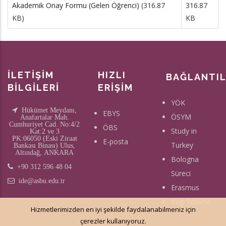
Akademik Onay Formu (Gelen Öğrenci)
(316.87
316.87
KB)
KB
İLETİŞİM
HIZLI
BAĞLANTI
BİLGİLERİ
ERİŞİM
YÖK
Hükümet Meydanı,
EBYS
ÖSYM
Anafartalar Mah.
Cumhuriyet Cad. No:4/2
ÖBS
Study in
Kat:2 ve 3
PK:06050 (Eski Ziraat
E-posta
Turkey
Bankası Binası) Ulus,
Altındağ, ANKARA
Bologna
+90 312 596 48 04
Süreci
ide@asbu.edu.tr
Erasmus
Bilgi Edinme
Hizmetlerimizden en iyi şekilde faydalanabilmeniz için
çerezler kullanıyoruz.