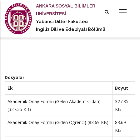
Ana
ANKARA SOSYAL BİLİMLER
içeriğe
ÜNİVERSİTESİ
atla
Yabancı Diller Fakültesi
tional actions
İngiliz Dili ve Edebiyatı Bölümü
Dosyalar
Ek
Boyut
Akademik Onay Formu (Gelen Akademik-İdari)
327.35
(327.35 KB)
KB
Akademik Onay Formu (Giden Öğrenci)
(83.69 KB)
83.69
KB