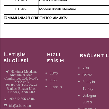
ELIT 481
Literary Translation
ELIT 406
Modern British Literature
TAMAMLANMASI GEREKEN TOPLAM AKTS:
İLETİŞİM
HIZLI
BAĞLANTI
BİLGİLERİ
ERİŞİM
YÖK
Hükümet Meydanı,
EBYS
ÖSYM
Anafartalar Mah.
Cumhuriyet Cad. No:4/2
ÖBS
Study in
Kat:2 ve 3
PK:06050 (Eski Ziraat
E-posta
Turkey
Bankası Binası) Ulus,
Altındağ, ANKARA
Bologna
+90 312 596 48 04
Süreci
ide@asbu.edu.tr
Erasmus