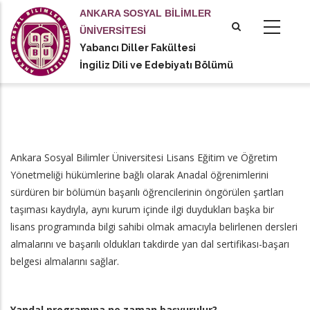
Ana
ANKARA SOSYAL BİLİMLER
içeriğe
ÜNİVERSİTESİ
atla
Yabancı Diller Fakültesi
tional actions
İngiliz Dili ve Edebiyatı Bölümü
Ankara Sosyal Bilimler Üniversitesi Lisans Eğitim ve Öğretim
Yönetmeliği hükümlerine bağlı olarak Anadal öğrenimlerini
sürdüren bir bölümün başarılı öğrencilerinin öngörülen şartları
taşıması kaydıyla, aynı kurum içinde ilgi duydukları başka bir
lisans programında bilgi sahibi olmak amacıyla belirlenen dersleri
almalarını ve başarılı oldukları takdirde yan dal sertifikası-başarı
belgesi almalarını sağlar.
Yandal programına ne zaman başvurulur?