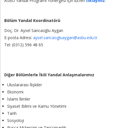
ASBÜ Yandal Programı Yönergesi için lütfen
tıklayınız
.
Bölüm Yandal Koordinatörü
Doç. Dr. Aysel Sarıcaoğlu Aygan
E-posta Adresi:
aysel.saricaogluaygan@asbu.edu.tr
Tel: (0312) 596 48 65
Diğer Bölümlerle İkili Yandal Anlaşmalarımız
Uluslararası İlişkiler
Ekonomi
İslami İlimler
Siyaset Bilimi ve Kamu Yönetimi
Tarih
Sosyoloji
Rusça Mütercim ve Tercümanlık