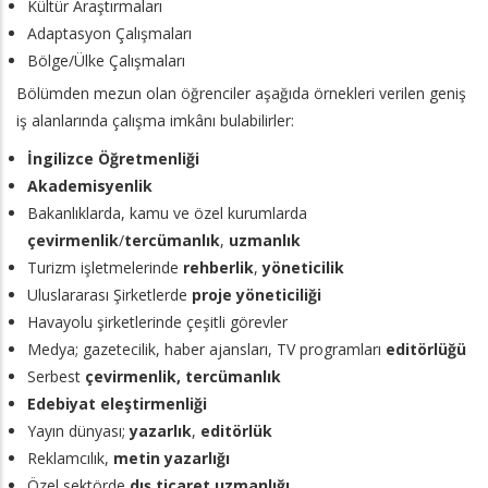
Kültür Araştırmaları
Adaptasyon Çalışmaları
Bölge/Ülke Çalışmaları
Bölümden mezun olan öğrenciler aşağıda örnekleri verilen geniş
iş alanlarında çalışma imkânı bulabilirler:
İngilizce Öğretmenliği
Akademisyenlik
Bakanlıklarda, kamu ve özel kurumlarda
çevirmenlik
/
tercümanlık
,
uzmanlık
Turizm işletmelerinde
rehberlik
,
yöneticilik
Uluslararası Şirketlerde
proje yöneticiliği
Havayolu şirketlerinde çeşitli görevler
Medya; gazetecilik, haber ajansları, TV programları
editörlüğü
Serbest
çevirmenlik, tercümanlık
Edebiyat eleştirmenliği
Yayın dünyası;
yazarlık
,
editörlük
Reklamcılık,
metin yazarlığı
Özel sektörde
dış ticaret uzmanlığı