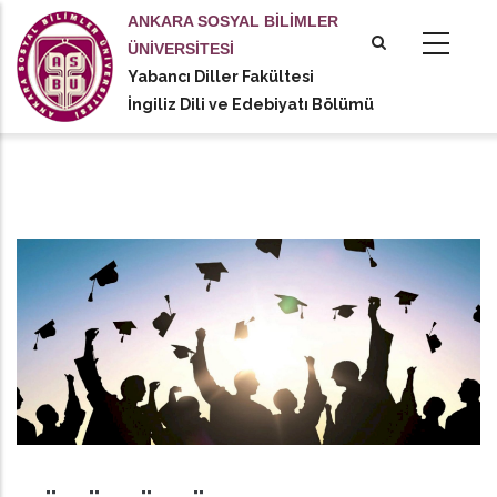
Ana
ANKARA SOSYAL BİLİMLER
içeriğe
ÜNİVERSİTESİ
atla
Yabancı Diller Fakültesi
tional actions
İngiliz Dili ve Edebiyatı Bölümü