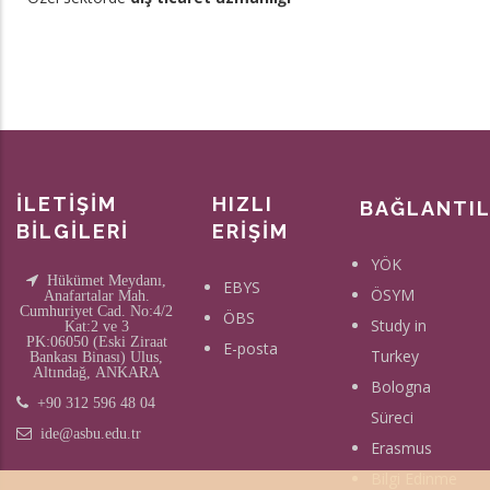
İLETİŞİM
HIZLI
BAĞLANTI
BİLGİLERİ
ERİŞİM
YÖK
Hükümet Meydanı,
EBYS
ÖSYM
Anafartalar Mah.
Cumhuriyet Cad. No:4/2
ÖBS
Study in
Kat:2 ve 3
PK:06050 (Eski Ziraat
E-posta
Turkey
Bankası Binası) Ulus,
Altındağ, ANKARA
Bologna
+90 312 596 48 04
Süreci
ide@asbu.edu.tr
Erasmus
Bilgi Edinme