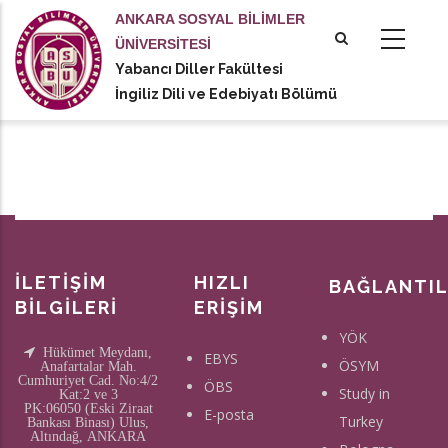
Ana
ANKARA SOSYAL BİLİMLER
içeriğe
ÜNİVERSİTESİ
atla
Yabancı Diller Fakültesi
tional actions
İngiliz Dili ve Edebiyatı Bölümü
İLETİŞİM
HIZLI
BAĞLANTI
BİLGİLERİ
ERİŞİM
YÖK
Hükümet Meydanı,
EBYS
ÖSYM
Anafartalar Mah.
Cumhuriyet Cad. No:4/2
ÖBS
Study in
Kat:2 ve 3
PK:06050 (Eski Ziraat
E-posta
Turkey
Bankası Binası) Ulus,
Altındağ, ANKARA