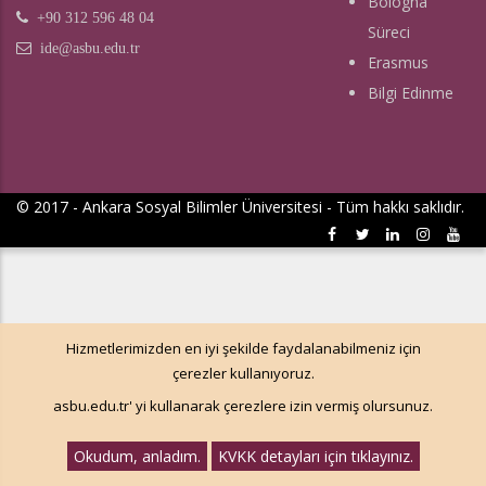
Bologna
+90 312 596 48 04
Süreci
ide@asbu.edu.tr
Erasmus
Bilgi Edinme
© 2017 - Ankara Sosyal Bilimler Üniversitesi - Tüm hakkı saklıdır.
Hizmetlerimizden en iyi şekilde faydalanabilmeniz için
çerezler kullanıyoruz.
asbu.edu.tr' yi kullanarak çerezlere izin vermiş olursunuz.
Okudum, anladım.
KVKK detayları için tıklayınız.