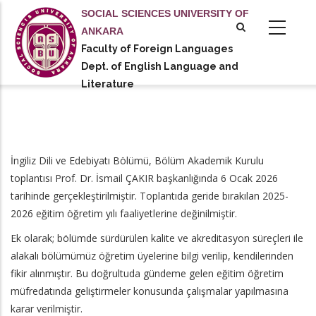
Skip
SOCIAL SCIENCES UNIVERSITY OF
to
ANKARA
main
Faculty of Foreign Languages
tional actions
content
Dept. of English Language and
Literature
İngiliz Dili ve Edebiyatı Bölümü, Bölüm Akademik Kurulu
toplantısı Prof. Dr. İsmail ÇAKIR başkanlığında 6 Ocak 2026
tarihinde gerçekleştirilmiştir. Toplantıda geride bırakılan 2025-
2026 eğitim öğretim yılı faaliyetlerine değinilmiştir.
Ek olarak; bölümde sürdürülen kalite ve akreditasyon süreçleri ile
alakalı bölümümüz öğretim üyelerine bilgi verilip, kendilerinden
fikir alınmıştır. Bu doğrultuda gündeme gelen eğitim öğretim
müfredatında geliştirmeler konusunda çalışmalar yapılmasına
karar verilmiştir.