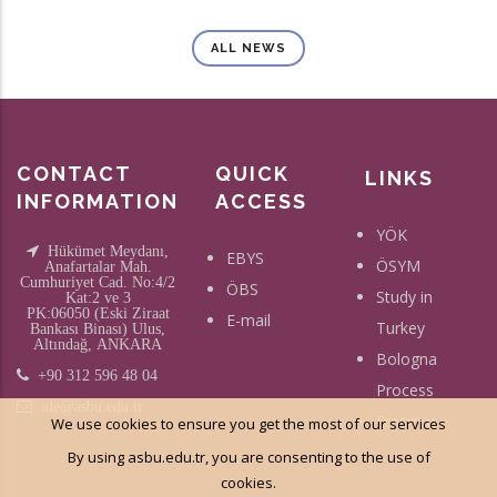
ALL NEWS
CONTACT
QUICK
LINKS
INFORMATION
ACCESS
YÖK
Hükümet Meydanı,
EBYS
ÖSYM
Anafartalar Mah.
Cumhuriyet Cad. No:4/2
ÖBS
Study in
Kat:2 ve 3
PK:06050 (Eski Ziraat
E-mail
Turkey
Bankası Binası) Ulus,
Altındağ, ANKARA
Bologna
+90 312 596 48 04
Process
ide@asbu.edu.tr
Erasmus
We use cookies to ensure you get the most of our services
By using asbu.edu.tr, you are consenting to the use of
cookies.