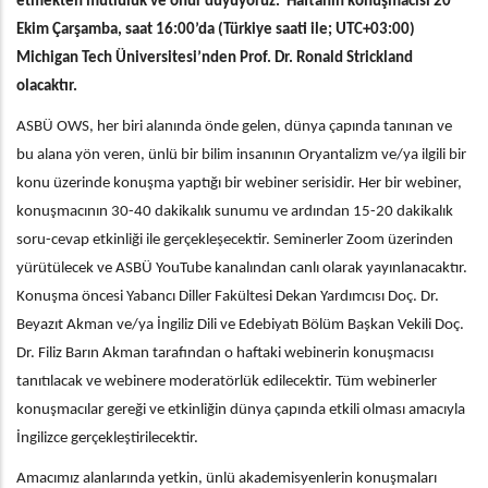
etmekten mutluluk ve onur duyuyoruz. Haftanın konuşmacısı 20
Ekim Çarşamba, saat 16:00’da (Türkiye saati ile; UTC+03:00)
Michigan Tech Üniversitesi’nden Prof. Dr. Ronald Strickland
olacaktır.
ASBÜ OWS, her biri alanında önde gelen, dünya çapında tanınan ve
bu alana
yön veren, ünlü bir bilim insanının Oryantalizm ve/ya ilgili bir
konu üzerinde konuşma yaptığı bir webiner serisidir. Her bir webiner,
konuşmacının 30-40 dakikalık sunumu ve ardından 15-20 dakikalık
soru-cevap etkinliği ile gerçekleşecektir. Seminerler Zoom üzerinden
yürütülecek ve ASBÜ YouTube kanalından canlı olarak yayınlanacaktır.
Konuşma öncesi Yabancı Diller Fakültesi Dekan Yardımcısı Doç. Dr.
Beyazıt Akman ve/ya İngiliz Dili ve Edebiyatı Bölüm Başkan Vekili Doç.
Dr. Filiz Barın Akman tarafından o haftaki webinerin konuşmacısı
tanıtılacak ve webinere moderatörlük edilecektir. Tüm webinerler
konuşmacılar gereği ve etkinliğin dünya çapında etkili olması amacıyla
İngilizce gerçekleştirilecektir.
Amacımız alanlarında yetkin, ünlü akademisyenlerin konuşmaları