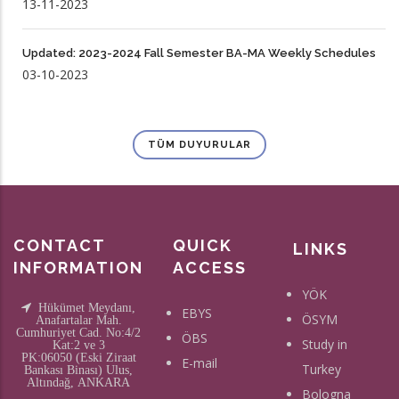
13-11-2023
Updated: 2023-2024 Fall Semester BA-MA Weekly Schedules
03-10-2023
TÜM DUYURULAR
CONTACT
QUICK
LINKS
INFORMATION
ACCESS
YÖK
Hükümet Meydanı,
EBYS
ÖSYM
Anafartalar Mah.
Cumhuriyet Cad. No:4/2
ÖBS
Study in
Kat:2 ve 3
PK:06050 (Eski Ziraat
E-mail
Turkey
Bankası Binası) Ulus,
Altındağ, ANKARA
Bologna