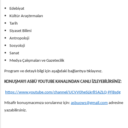
Edebiyat
Kültür Araştırmaları
Tarih
Siyaset Bilimi
Antropoloji
Sosyoloji
Sanat
Medya Çalışmaları ve Gazetecilik
Program ve detaylı bilgi için aşağıdaki bağlantıya tıklayınız.
KONUŞMAYI ASBÜ YOUTUBE KANALINDAN CANLI İZLEYEBİLİRSİNİZ:
https://www.youtube.com/channel/UCVV0heSLkr85AZLQ-PFBsdg
Misafir konuşmacımıza sorularınız için:
asbuows@gmail.com
adresine
yazabilirsiniz.