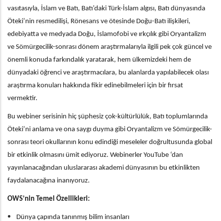
vasıtasıyla, İslam ve Batı, Batı’daki Türk-İslam algısı, Batı dünyasında
Öteki’nin resmedilişi, Rönesans ve ötesinde Doğu-Batı ilişkileri,
edebiyatta ve medyada Doğu, İslamofobi ve ırkçılık gibi Oryantalizm
ve Sömürgecilik-sonrası dönem araştırmalarıyla ilgili pek çok güncel ve
önemli konuda farkındalık yaratarak, hem ülkemizdeki hem de
dünyadaki öğrenci ve araştırmacılara, bu alanlarda yapılabilecek olası
araştırma konuları hakkında fikir edinebilmeleri için bir fırsat
vermektir.
Bu webiner serisinin hiç şüphesiz çok-kültürlülük, Batı toplumlarında
Öteki’ni anlama ve ona saygı duyma gibi Oryantalizm ve Sömürgecilik-
sonrası teori okullarının konu edindiği meseleler doğrultusunda global
bir etkinlik olmasını ümit ediyoruz. Webinerler YouTube ‘dan
yayınlanacağından uluslararası akademi dünyasının bu etkinlikten
faydalanacağına inanıyoruz.
OWS’nin Temel Özellikleri:
Dünya çapında tanınmış bilim insanları