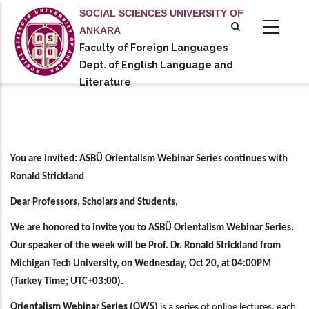
Skip
SOCIAL SCIENCES UNIVERSITY OF
to
ANKARA
main
Faculty of Foreign Languages
tional actions
content
Dept. of English Language and
Literature
You are invited: ASBÜ Orientalism Webinar Series continues with
Ronald Strickland
Dear Professors, Scholars and Students,
We are honored to invite you to ASBÜ Orientalism Webinar Series.
Our speaker of the week will be Prof. Dr. Ronald Strickland from
Michigan Tech University, on Wednesday, Oct 20, at 04:00PM
(Turkey Time; UTC+03:00).
Orientalism Webinar Series (OWS)
is a series of online lectures, each