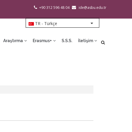
+90 312 596 48 04
ide@asbu.edu.tr
TR - Türkçe
List additional action
Araştırma
Erasmus+
S.S.S.
İletişim