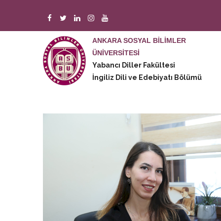
Ana
içeriğe
atla
ANKARA SOSYAL BİLİMLER
ÜNİVERSİTESİ
M
Yabancı Diller Fakültesi
n
İngiliz Dili ve Edebiyatı Bölümü