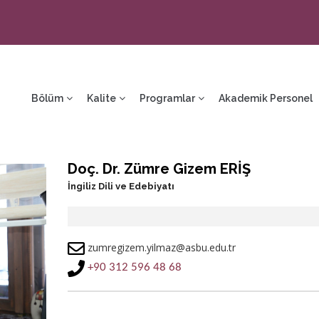
ain
avigation
Bölüm
Kalite
Programlar
Akademik Personel
Doç. Dr. Zümre Gizem ERİŞ
İngiliz Dili ve Edebiyatı
zumregizem.yilmaz@asbu.edu.tr
+90 312 596 48 68