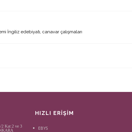
emi İngiliz edebiyatı, canavar çalışmaları
HIZLI ERİŞİM
2 Kat:2 ve 3
EBYS
, ANKARA