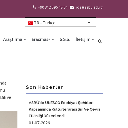
+90 312 596 48 04
ide@asbu.edu.tr
TR - Türkçe
List additional action
Araştırma
Erasmus+
S.S.S.
İletişim
ında
Son Haberler
ümü
Dili ve
ASBÜ’de UNESCO Edebiyat Şehirleri
Kapsamında Kültürlerarası Şiir Ve Çeviri
Etkinliği Düzenlendi
01-07-2026