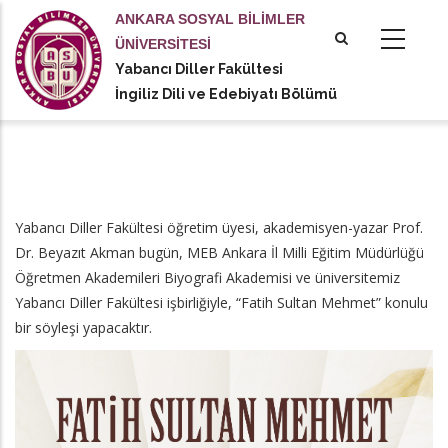
Ana
ANKARA SOSYAL BİLİMLER
içeriğe
ÜNİVERSİTESİ
atla
Yabancı Diller Fakültesi
tional actions
İngiliz Dili ve Edebiyatı Bölümü
Yabancı Diller Fakültesi öğretim üyesi, akademisyen-yazar Prof.
Dr. Beyazıt Akman bugün, MEB Ankara İl Milli Eğitim Müdürlüğü
Öğretmen Akademileri Biyografi Akademisi ve üniversitemiz
Yabancı Diller Fakültesi işbirliğiyle, “Fatih Sultan Mehmet” konulu
bir söyleşi yapacaktır.