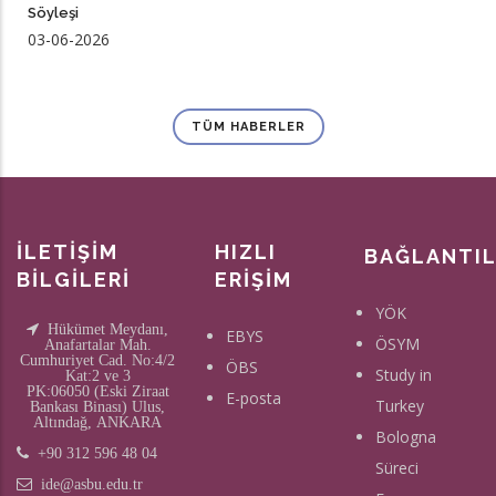
Söyleşi
03-06-2026
TÜM HABERLER
İLETİŞİM
HIZLI
BAĞLANTI
BİLGİLERİ
ERİŞİM
YÖK
Hükümet Meydanı,
EBYS
ÖSYM
Anafartalar Mah.
Cumhuriyet Cad. No:4/2
ÖBS
Study in
Kat:2 ve 3
PK:06050 (Eski Ziraat
E-posta
Turkey
Bankası Binası) Ulus,
Altındağ, ANKARA
Bologna
+90 312 596 48 04
Süreci
ide@asbu.edu.tr