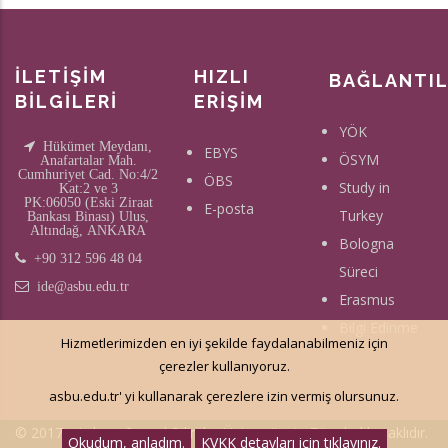
İLETİŞİM
HIZLI
BAĞLANTI
BİLGİLERİ
ERİŞİM
YÖK
Hükümet Meydanı,
EBYS
ÖSYM
Anafartalar Mah.
Cumhuriyet Cad. No:4/2
ÖBS
Study in
Kat:2 ve 3
PK:06050 (Eski Ziraat
E-posta
Turkey
Bankası Binası) Ulus,
Altındağ, ANKARA
Bologna
+90 312 596 48 04
Süreci
ide@asbu.edu.tr
Erasmus
Bilgi Edinme
Hizmetlerimizden en iyi şekilde faydalanabilmeniz için
çerezler kullanıyoruz.
asbu.edu.tr' yi kullanarak çerezlere izin vermiş olursunuz.
© 2017 - Ankara Sosyal Bilimler Üniversitesi - Tüm hakkı saklıdır.
Okudum, anladım.
KVKK detayları için tıklayınız.