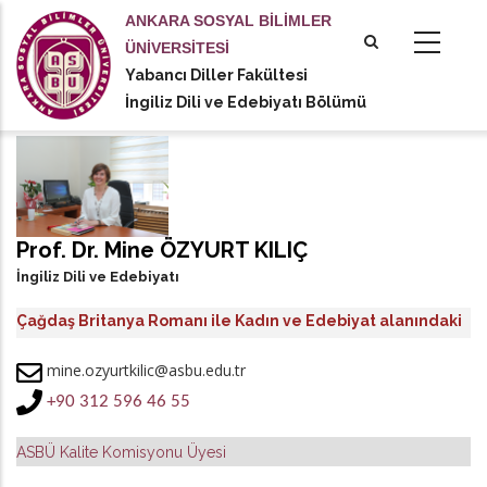
Ana
ANKARA SOSYAL BİLİMLER
içeriğe
ÜNİVERSİTESİ
atla
Yabancı Diller Fakültesi
tional actions
İngiliz Dili ve Edebiyatı Bölümü
Prof. Dr. Mine ÖZYURT KILIÇ
İngiliz Dili ve Edebiyatı
Çağdaş Britanya Romanı ile Kadın ve Edebiyat alanındaki
çalışmalarıyla tanınan bir akademisyendir.
mine.ozyurtkilic@asbu.edu.tr
+90 312 596 46 55
ASBÜ Kalite Komisyonu Üyesi