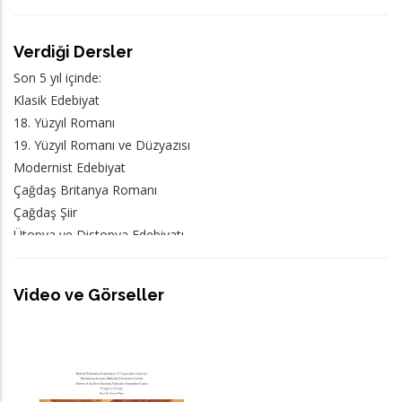
Verdiği Dersler
Son 5 yıl içinde:
Klasik Edebiyat
18. Yüzyıl Romanı
19. Yüzyıl Romanı ve Düzyazısı
Modernist Edebiyat
Çağdaş Britanya Romanı
Çağdaş Şiir
Ütopya ve Distopya Edebiyatı
Kadın ve Yazarlık
Etik ve Edebiyat
Video ve Görseller
Çeviri