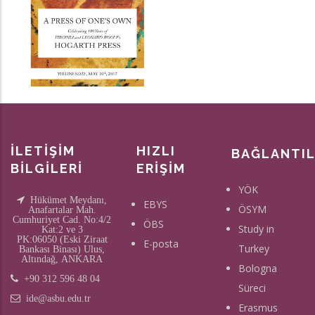
İLETİŞİM
HIZLI
BAĞLANTI
BİLGİLERİ
ERİŞİM
YÖK
Hükümet Meydanı,
EBYS
ÖSYM
Anafartalar Mah.
Cumhuriyet Cad. No:4/2
ÖBS
Study in
Kat:2 ve 3
PK:06050 (Eski Ziraat
E-posta
Turkey
Bankası Binası) Ulus,
Altındağ, ANKARA
Bologna
+90 312 596 48 04
Süreci
ide@asbu.edu.tr
Erasmus