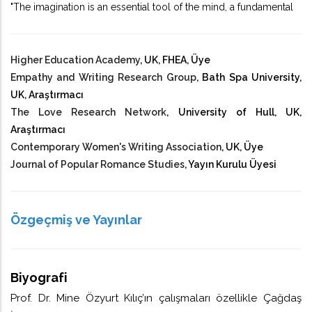
"The imagination is an essential tool of the mind, a fundamental
way of thinking, an indispensable means of becoming and
remaining human [...]." Ursula K. Le Guin
Higher Education Academy
, UK, FHEA, Üye
Empathy and Writing Research Group
, Bath Spa University,
UK, Araştırmacı
The Love Research Network
, University of Hull, UK,
Araştırmacı
Contemporary Women's Writing Association
, UK, Üye
Journal of Popular Romance Studies
, Yayın Kurulu Üyesi
Özgeçmiş ve Yayınlar
Biyografi
Prof. Dr. Mine Özyurt Kılıç’ın çalışmaları özellikle Çağdaş