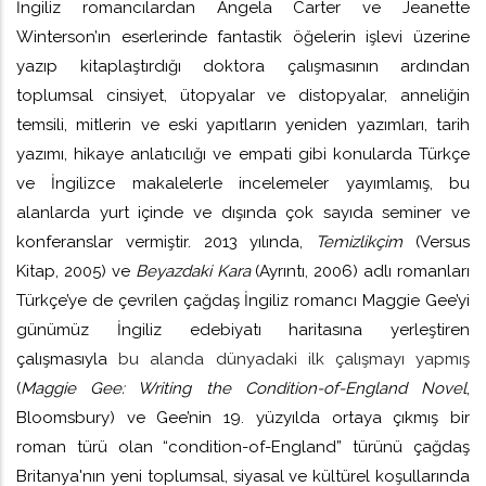
İngiliz romancılardan Angela Carter ve Jeanette
Winterson’ın eserlerinde fantastik öğelerin işlevi üzerine
yazıp kitaplaştırdığı doktora çalışmasının ardından
toplumsal cinsiyet, ütopyalar ve distopyalar, anneliğin
temsili, mitlerin ve eski yapıtların yeniden yazımları, tarih
yazımı, hikaye anlatıcılığı ve empati gibi konularda Türkçe
ve İngilizce makalelerle incelemeler yayımlamış, bu
alanlarda yurt içinde ve dışında çok sayıda seminer ve
konferanslar vermiştir. 2013 yılında,
Temizlikçim
(Versus
Kitap, 2005) ve
Beyazdaki Kara
(Ayrıntı, 2006) adlı romanları
Türkçe’ye de çevrilen çağdaş İngiliz romancı Maggie Gee’yi
günümüz İngiliz edebiyatı haritasına yerleştiren
çalışmasıyla
bu alanda dünyadaki ilk çalışmayı yapmış
(
Maggie Gee: Writing the Condition-of-England Novel
,
Bloomsbury) ve Gee’nin 19. yüzyılda ortaya çıkmış bir
roman türü olan “condition-of-England” türünü çağdaş
Britanya'nın yeni toplumsal, siyasal ve kültürel koşullarında