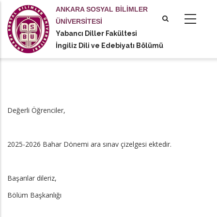
Ana
ANKARA SOSYAL BİLİMLER
içeriğe
ÜNİVERSİTESİ
atla
Yabancı Diller Fakültesi
tional actions
İngiliz Dili ve Edebiyatı Bölümü
Değerli Öğrenciler,
2025-2026 Bahar Dönemi ara sınav çizelgesi ektedir.
Başarılar dileriz,
Bölüm Başkanlığı