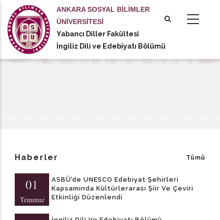
Ana
ANKARA SOSYAL BİLİMLER
içeriğe
ÜNİVERSİTESİ
atla
Yabancı Diller Fakültesi
tional actions
İngiliz Dili ve Edebiyatı Bölümü
Haberler
Tümü
ASBÜ’de UNESCO Edebiyat Şehirleri
01
Kapsamında Kültürlerarası Şiir Ve Çeviri
Etkinliği Düzenlendi
Temmuz
İngiliz Dili Ve Edebiyatı Bölümü