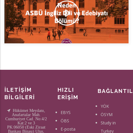
İLETİŞİM
HIZLI
BAĞLANTI
BİLGİLERİ
ERİŞİM
YÖK
Hükümet Meydanı,
EBYS
ÖSYM
Anafartalar Mah.
Cumhuriyet Cad. No:4/2
ÖBS
Study in
Kat:2 ve 3
PK:06050 (Eski Ziraat
E-posta
Turkey
Bankası Binası) Ulus,