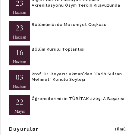
23
Akreditasyonu Ösym Tercih Kılavuzunda
Haziran
Bölümümüzde Mezuniyet Coşkusu
23
Haziran
Bölüm Kurulu Toplantısı
16
Haziran
Prof. Dr. Beyazıt Akman'dan “Fatih Sultan
03
Mehmet” Konulu Söyleşi
Haziran
Öğrencilerimizin TÜBİTAK 2209-A Başarısı
22
Mayıs
Duyurular
Tümü