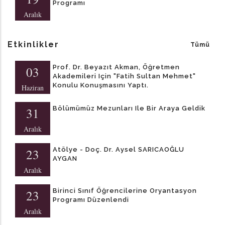
Programı
Aralık
Etkinlikler
Tümü
Prof. Dr. Beyazıt Akman, Öğretmen
03
Akademileri Için "Fatih Sultan Mehmet"
Konulu Konuşmasını Yaptı.
Haziran
Bölümümüz Mezunları Ile Bir Araya Geldik
31
Aralık
Atölye - Doç. Dr. Aysel SARICAOĞLU
23
AYGAN
Aralık
Birinci Sınıf Öğrencilerine Oryantasyon
23
Programı Düzenlendi
Aralık